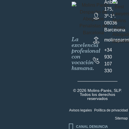
Aribau
175,
3º-1ª.
08036
Barcelona
La
molinspare
excelencia
profesional
+34
con
930
vocación
107
humana.
330
© 2026 Molins-Parés, SLP.
Todos los derechos
reservados
Avisos legales
Política de privacidad
Sitemap
CANAL DENUNCIA