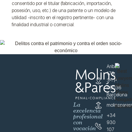
consentido por el titular (fabricación, importación,
posesión, uso, etc.) de una patente o un modelo de
utilidad -inscrito en el registro pertinente- con una
finalidad industrial o comercial.
Aribau
175,
3º-1ª.
08036
Barcelona
La
molinspare
excelencia
profesional
+34
con
930
vocación
107