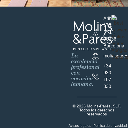
Aribau
175,
3º-1ª.
08036
Barcelona
La
molinspare
excelencia
profesional
+34
con
930
vocación
107
humana.
330
© 2026 Molins-Parés, SLP.
Todos los derechos
reservados
Avisos legales
Política de privacidad