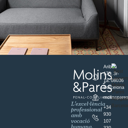
Aribau
175, 3r-
1a. 08036
Barcelona
molinspare
L'excel·lència
+34
professional
amb
930
vocació
107
humana.
330