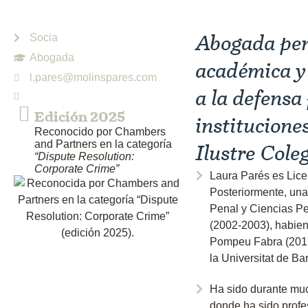
Abogada pena
Socia
Abogada
académica y 
l.pares@molinspares.com
a la defensa
Edición 2025
institucione
Reconocido por Chambers
and Partners en la categoría
Ilustre Cole
“Dispute Resolution:
Corporate Crime”
Laura Parés es Lice
Posteriormente, una 
Penal y Ciencias Pe
(2002-2003), habien
Pompeu Fabra (2017)
la Universitat de Ba
Ha sido durante muc
donde ha sido profes