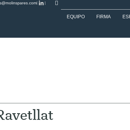
es@molinspares.com
EQUIPO
FIRMA
ES
quipo
Ravetllat