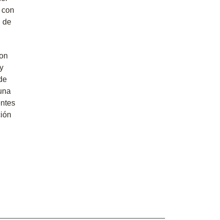
 con
n de
mon
y
de
 una
entes
ción