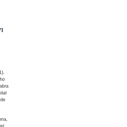
n
).
cho
Fabra
itat
 de
ona,
del