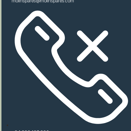
molinspares@molinspares.com