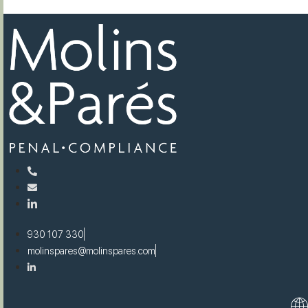
Vai
al
contenuto
930 107 330
molinspares@molinspares.com