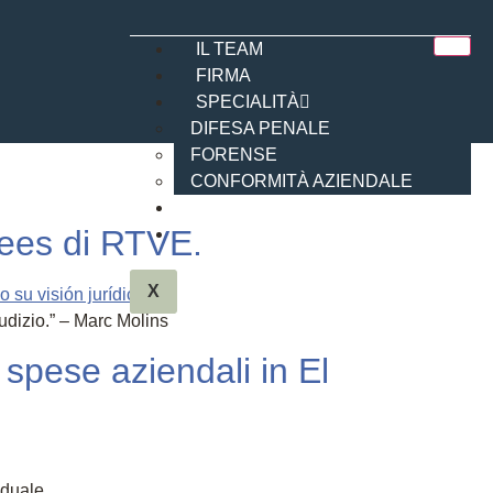
IL TEAM
FIRMA
SPECIALITÀ
DIFESA PENALE
FORENSE
CONFORMITÀ AZIENDALE
NOTIZIE
idees di RTVE.
CONTATTO
X
iudizio.” – Marc Molins
spese aziendali in El
iduale.