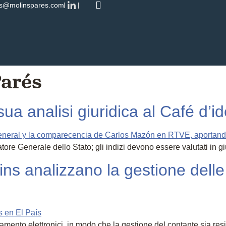
es@molinspares.com
arés
sua analisi giuridica al Café d’
tore Generale dello Stato; gli indizi devono essere valutati in g
s analizzano la gestione delle 
ento elettronici, in modo che la gestione del contante sia res