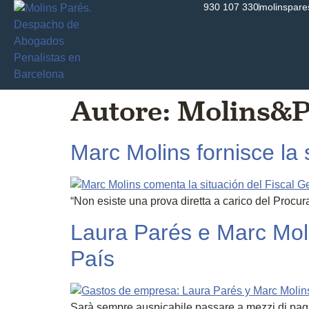
930 107 330
molinspar
Autore:
Molins&P
Marc Molins fornisce la 
“Non esiste una prova diretta a carico del Procura
Laura Parés e Marc Molin
País
Sarà sempre auspicabile passare a mezzi di pagam