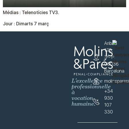
Médias : Telenotícies TV3.
Jour : Dimarts 7 març
Aribau
175,
3º-1ª.
08036
Barcelona
L'excellence
molinspare
professionnelle
à
+34
vocation
930
humaine.
107
330