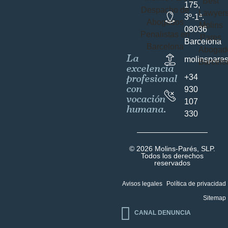
175,
3º-1ª.
08036
Barcelona
La
molinspare
excelencia
profesional
+34
con
930
vocación
107
humana.
330
© 2026 Molins-Parés, SLP.
Todos los derechos
reservados
Avisos legales
Política de privacidad
Sitemap
CANAL DENUNCIA