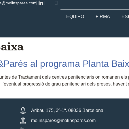
es@molinspares.com
EQUIPO
FIRMA
ES
Baixa
s&Parés al programa Planta Bai
es Juntes de Tractament dels centres penitenciaris on romanen els
l’eventual progressió de grau penitenciari dels presos, havent d
Aribau 175, 3º-1ª. 08036 Barcelona
molinspares@molinspares.com