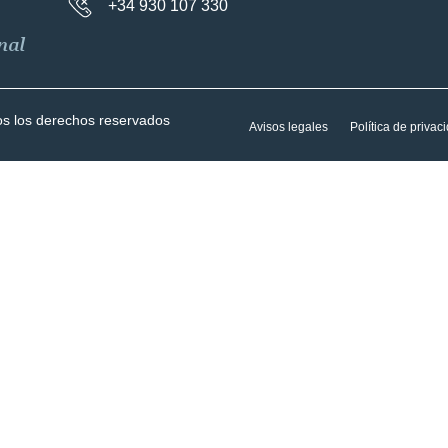
+34 930 107 330
nal
os los derechos reservados
Avisos legales
Política de privac