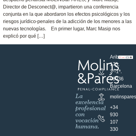
Director de Desconect@, impartieron una conferencia
conjunta en la que abordaron los efectos psicológicos y los
riesgos jurídico-penales de la adicción de los menores a las
nuevas tecnologías. En primer lugar, Marc Masip nos
explicó por qué […]
Aribau
175,
3º-1ª.
08036
Barcelona
La
molinspare
excelencia
profesional
+34
con
930
vocación
107
humana.
330