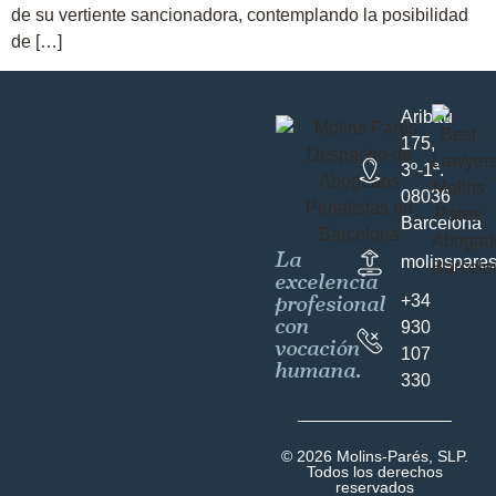
de su vertiente sancionadora, contemplando la posibilidad
de […]
Aribau
175,
3º-1ª.
08036
Barcelona
La
molinspare
excelencia
profesional
+34
con
930
vocación
107
humana.
330
© 2026 Molins-Parés, SLP.
Todos los derechos
reservados