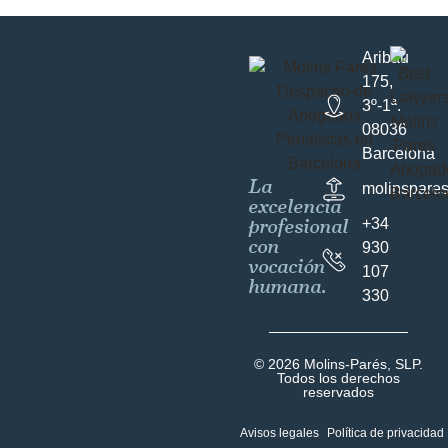
Aribau
175,
3º-1ª.
08036
Barcelona
La
molinspare
excelencia
profesional
+34
con
930
vocación
107
humana.
330
© 2026 Molins-Parés, SLP.
Todos los derechos
reservados
Avisos legales
Política de privacidad