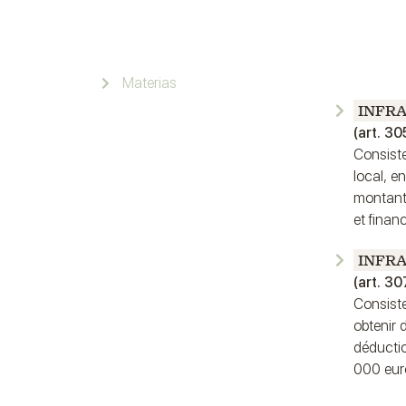
Materias
INFRA
(art. 30
Consiste
local, e
montant 
et financ
INFRA
(art. 30
Consiste
obtenir 
déductio
000 eur