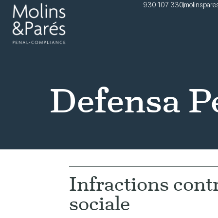
930 107 330
molinspare
Defensa P
Infractions contr
sociale