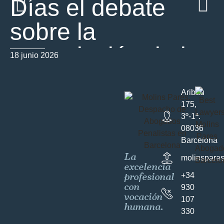
Días el debate
sobre la
prescripción de los
18 junio 2026
01
delitos sexuales
Aribau
contra menores
175,
3º-1ª.
08036
Barcelona
La
molinspare
excelencia
profesional
+34
con
930
vocación
107
humana.
330