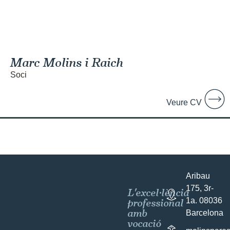
Marc Molins i Raich
Soci
Veure CV
Aribau
175, 3r-
L'excel·lència
professional
1a. 08036
amb
Barcelona
vocació