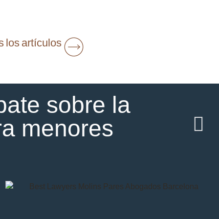
 los artículos
bate sobre la
tra menores
01