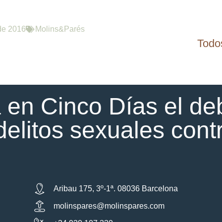
 de 2016
Molins&Parés
Todos
 en Cinco Días el de
 delitos sexuales con
Aribau 175, 3º-1ª. 08036 Barcelona
molinspares@molinspares.com