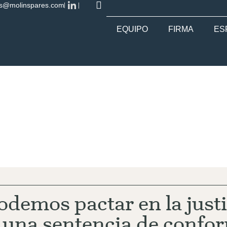
es@molinspares.com
EQUIPO
FIRMA
ES
d
demos pactar en la justi
 una sentencia de confo