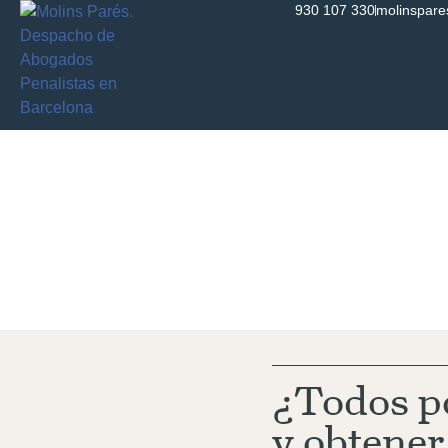
930 107 330
molinspar
Actualida
¿Todos po
y obtener