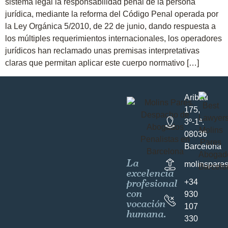
sistema legal la responsabilidad penal de la persona
jurídica, mediante la reforma del Código Penal operada por
la Ley Orgánica 5/2010, de 22 de junio, dando respuesta a
los múltiples requerimientos internacionales, los operadores
jurídicos han reclamado unas premisas interpretativas
claras que permitan aplicar este cuerpo normativo […]
Aribau
175,
3º-1ª.
08036
Barcelona
La
molinspare
excelencia
profesional
+34
con
930
vocación
107
humana.
330