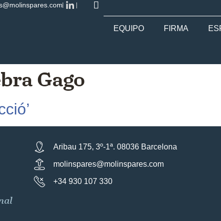
es@molinspares.com
EQUIPO
FIRMA
ES
ebra Gago
cció’
Aribau 175, 3º-1ª. 08036 Barcelona
molinspares@molinspares.com
+34 930 107 330
nal