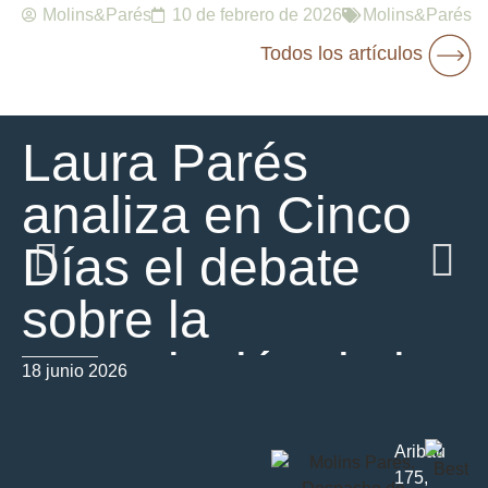
Molins&Parés
10 de febrero de 2026
Molins&Parés
Todos los artículos
Laura Parés
analiza en Cinco
Días el debate
sobre la
prescripción de los
18 junio 2026
01
delitos sexuales
Aribau
contra menores
175,