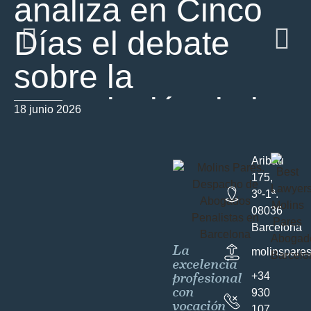
analiza en Cinco
Días el debate
sobre la
prescripción de los
18 junio 2026
01
delitos sexuales
Aribau
contra menores
175,
3º-1ª.
08036
Barcelona
La
molinspare
excelencia
profesional
+34
con
930
vocación
107