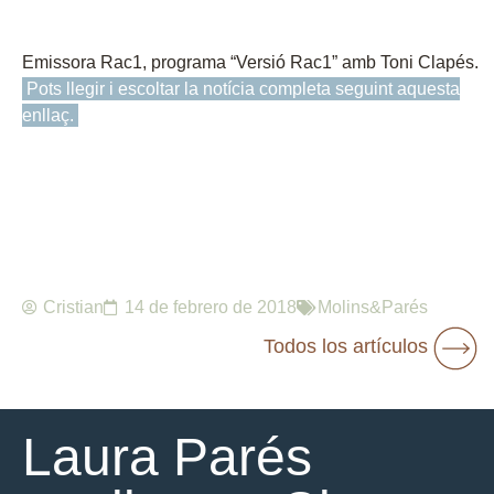
Emissora Rac1, programa “Versió Rac1” amb Toni Clapés.
Pots llegir i escoltar la notícia completa seguint aquesta
enllaç.
Cristian
14 de febrero de 2018
Molins&Parés
Todos los artículos
Laura Parés