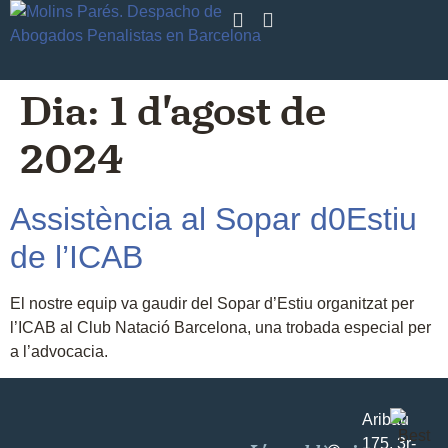
Dia:
1 d'agost de
2024
Assistència al Sopar d0Estiu
de l’ICAB
El nostre equip va gaudir del Sopar d’Estiu organitzat per
l’ICAB al Club Natació Barcelona, ​​una trobada especial per
a l’advocacia.
Aribau
175, 3r-