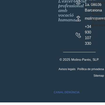
L'excel·lència
professional
1a. 08036
amb
Barcelona
vocació
molinspare
humana.
+34
930
107
330
© 2025 Molins-Parés, SLP.
Avisos legals
Política de privadesa
Sitemap
CANAL DENÚNCIA